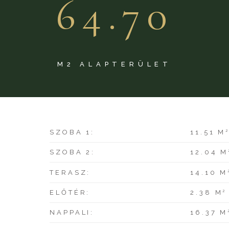
64.70
M2 ALAPTERÜLET
SZOBA 1:
11.51 M
SZOBA 2:
12.04 M
TERASZ:
14.10 M
2
ELŐTÉR:
2.38 M
NAPPALI:
16.37 M