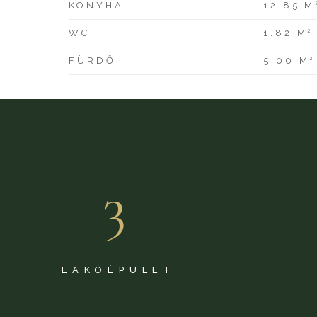
KONYHA:
12.85 M
2
WC:
1.82 M
2
FÜRDŐ:
5.00 M
3
LAKÓÉPÜLET