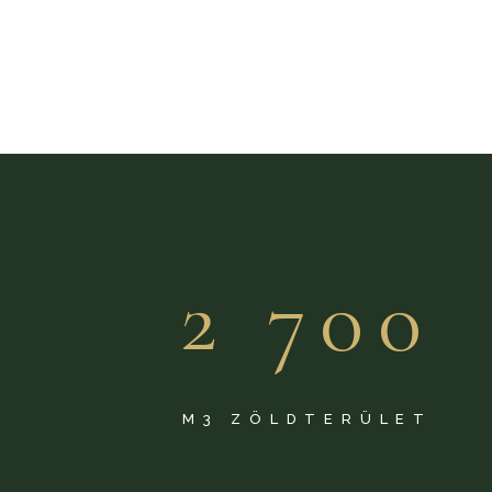
2 700
Ó
M3 ZÖLDTERÜLET