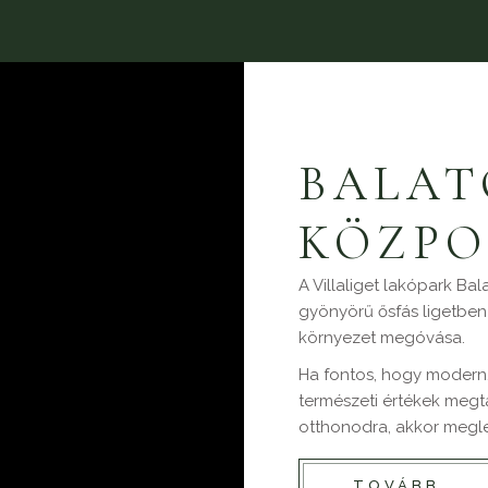
​BALA
KÖZPO
A Villaliget lakópark Ba
gyönyörű ősfás ligetben 
környezet megóvása.
Ha fontos, hogy modern,
természeti értékek megtar
otthonodra, akkor megle
TOVÁBB