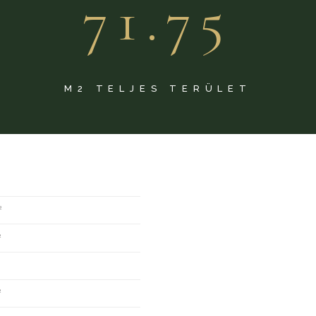
71.75
M2 TELJES TERÜLET
2
2
2
2