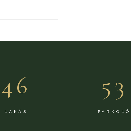
2
46
53
LAKÁS
PARKOL