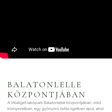
​BALATONLELLE
KÖZPONTJÁBAN
A Villaliget lakópark Balatonlelle központjában, zöld
környezetben, egy gyönyörű ősfás ligetben épül, ahol