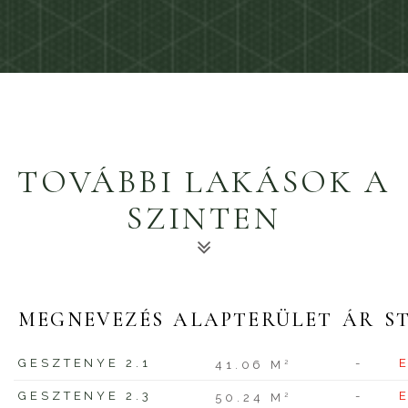
TOVÁBBI LAKÁSOK A
SZINTEN
MEGNEVEZÉS
ALAPTERÜLET
ÁR
S
GESZTENYE 2.1
-
2
41.06 M
GESZTENYE 2.3
-
2
50.24 M