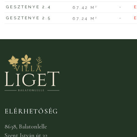
GESZTENYE 2.4
-
2
67.42 M
GESZTENYE 2.5
-
2
67.24 M
ELÉRHETŐSÉG
8638, Balatonlelle
Szent István út 32