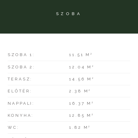
SZOBA
2
SZOBA 1:
11.51 M
2
SZOBA 2:
12.04 M
2
TERASZ:
14.56 M
2
ELŐTÉR:
2.38 M
2
NAPPALI:
16.37 M
2
KONYHA:
12.85 M
2
WC:
1.82 M